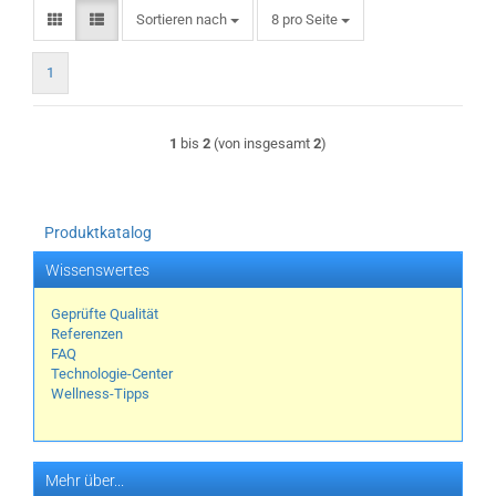
Sortieren nach
pro Seite
Sortieren nach
8 pro Seite
1
1
bis
2
(von insgesamt
2
)
Produktkatalog
Wissenswertes
Geprüfte Qualität
Referenzen
FAQ
Technologie-Center
Wellness-Tipps
Mehr über...