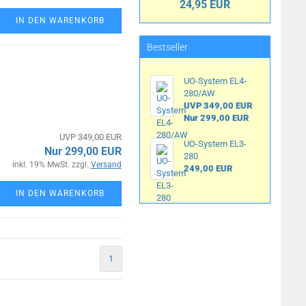
24,95 EUR
IN DEN WARENKORB
Bestseller
UO-System EL4-
280/AW
UVP 349,00 EUR
Nur 299,00 EUR
UVP 349,00 EUR
UO-System EL3-
Nur 299,00 EUR
280
inkl. 19% MwSt. zzgl.
Versand
249,00 EUR
IN DEN WARENKORB
1