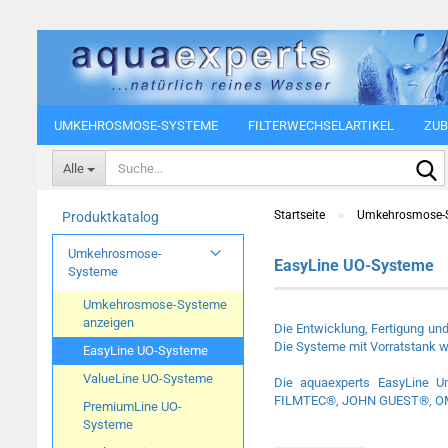
UMKEHROSMOSE-SYSTEME
FILTERWECHSELARTIKEL
ZUB
Alle
»
Startseite
Umkehrosmose-
Produktkatalog
Umkehrosmose-
EasyLine UO-Systeme
Systeme
Umkehrosmose-Systeme
anzeigen
Die Entwicklung, Fertigung un
Die Systeme mit Vorratstank w
EasyLine UO-Systeme
ValueLine UO-Systeme
Die aquaexperts EasyLine 
FILMTEC®, JOHN GUEST®, OMNI
PremiumLine UO-
Systeme