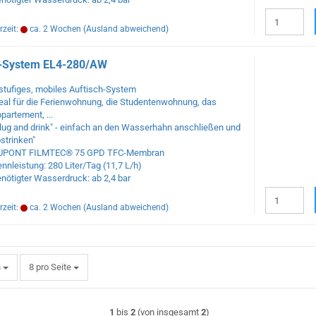
rzeit:
ca. 2 Wochen
(Ausland abweichend)
-System EL4-280/AW
stufiges, mobiles Auftisch-System
eal für die Ferienwohnung, die Studenten
wohnung, das
partement, ...
lug and drink" - einfach an den Wasserhahn
anschließen und
ostrinken"
UPONT FILMTEC® 75 GPD TFC-Membran
nnleistung: 280 Liter/Tag (11,7 L/h)
nötigter Wasserdruck: ab 2,4 bar
rzeit:
ca. 2 Wochen
(Ausland abweichend)
pro Seite
h
8 pro Seite
1
bis
2
(von insgesamt
2
)