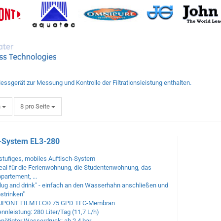
ssgerät zur Messung und Kontrolle der Filtrationsleistung enthalten.
pro Seite
h
8 pro Seite
-System EL3-280
stufiges, mobiles Auftisch-System
eal für die Ferienwohnung, die Studenten
wohnung, das
partement, ...
lug and drink" - einfach an den Wasserhahn
anschließen und
ostrinken"
UPONT FILMTEC® 75 GPD TFC-Membran
nnleistung: 280 Liter/Tag (11,7 L/h)
nötigter Wasserdruck: ab 2,4 bar