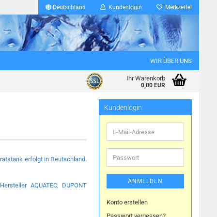
Deutschland
Kundenlogin
Merkzettel
WIR ÜBER UNS
Ihr Warenkorb
0,00 EUR
Kundenlogin
E-
Mail-
Adresse
Passwort
tstank erfolgt in Deutschland.
ANMELDEN
 Hersteller AQUATEC, DUPONT
Konto erstellen
Passwort vergessen?