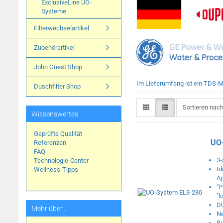
ExclusiveLine UO-
Systeme
Filterwechselartikel
Zubehörartikel
John Guest Shop
Im Lieferumfang ist ein TDS-Me
Duschfilter Shop
Sortieren nach
Sortieren nac
Wissenswertes
Geprüfte Qualität
UO
Referenzen
FAQ
3-
Technologie-Center
Id
Wellness-Tipps
Ap
"P
"l
D
Mehr über...
Ne
Be