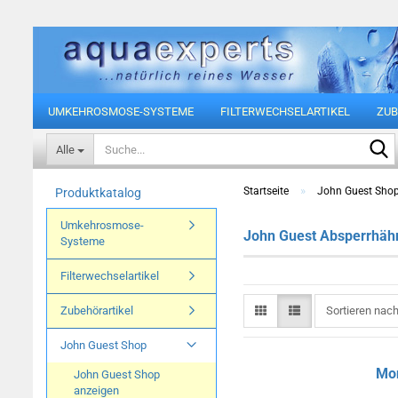
UMKEHROSMOSE-SYSTEME
FILTERWECHSELARTIKEL
ZUB
Alle
»
Startseite
John Guest Sho
Produktkatalog
Umkehrosmose-
John Guest Absperrhäh
Systeme
Filterwechselartikel
Sortieren nach
Zubehörartikel
Sortieren nac
John Guest Shop
Mon
John Guest Shop
anzeigen