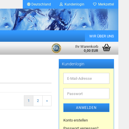
Deutschland
Kundenlogin
Merkzettel
WIR ÜBER UNS
Ihr Warenkorb
0,00 EUR
Kundenlogin
E-
Mail-
Adresse
Passwort
1
2
»
ANMELDEN
Konto erstellen
Passwort vergessen?