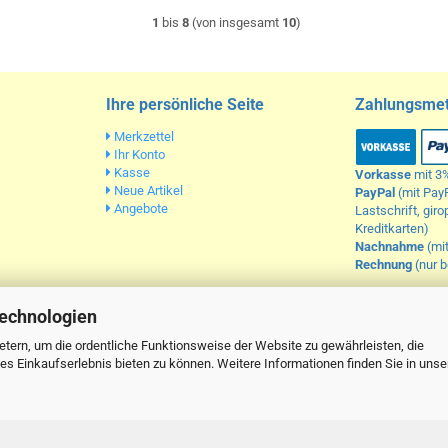
1
bis
8
(von insgesamt
10
)
Ihre persönliche Seite
Zahlungsme
Merkzettel
Ihr Konto
Kasse
Vorkasse
mit 3
Neue Artikel
PayPal
(mit Pay
Angebote
Lastschrift, gir
Kreditkarten)
Nachnahme
(mi
Rechnung
(nur 
Technologien
Impressum
|
AGB
|
Datenschutz
|
Widerrufsrecht
 sich inklusive der gesetzlichen Mehrwertsteuer, zzgl.
Versandkosten
soweit nicht an
tern, um die ordentliche Funktionsweise der Website zu gewährleisten, die
s Einkaufserlebnis bieten zu können. Weitere Informationen finden Sie in unse
Vertrag widerrufen
Webshop erstellen
- aquaexperts.de © 2024 - Themes
Xycons.de