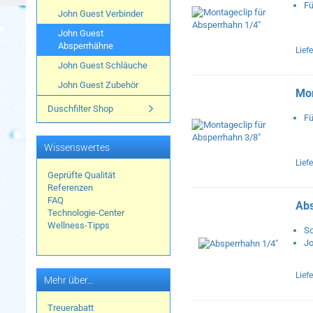
Fü
John Guest Verbinder
John Guest
Absperrhähne
Liefe
John Guest Schläuche
John Guest Zubehör
Mon
Duschfilter Shop
Fü
Wissenswertes
Liefe
Geprüfte Qualität
Referenzen
FAQ
Abs
Technologie-Center
Wellness-Tipps
Sc
Jo
Liefe
Mehr über...
Treuerabatt