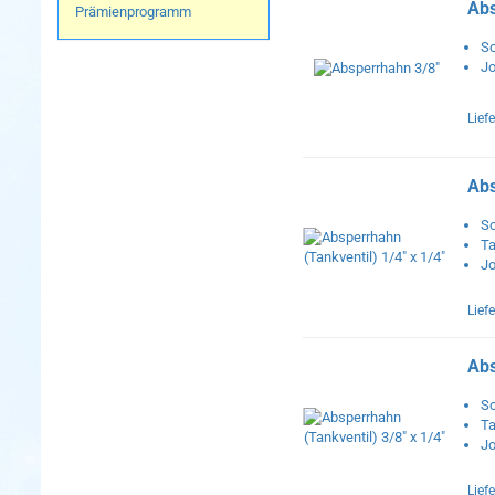
Abs
Prämienprogramm
Sc
Jo
Liefe
Abs
Sc
Ta
Jo
Liefe
Abs
Sc
Ta
Jo
Liefe