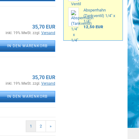
Absperrhahn
(Tankventil) 1/4" x
1/4"
35,70 EUR
12,50 EUR
inkl. 19% MwSt. zzgl.
Versand
IN DEN WARENKORB
35,70 EUR
inkl. 19% MwSt. zzgl.
Versand
IN DEN WARENKORB
1
2
»