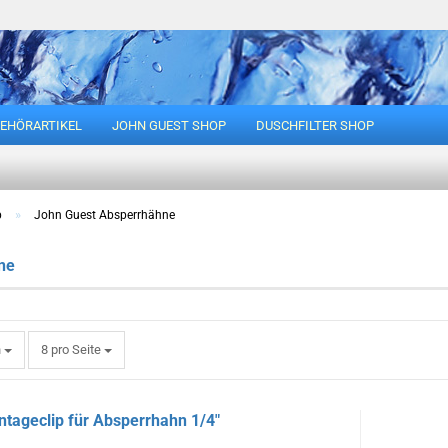
EHÖRARTIKEL
JOHN GUEST SHOP
DUSCHFILTER SHOP
Suche...
»
p
John Guest Absperrhähne
ne
pro Seite
h
8 pro Seite
tageclip für Absperrhahn 1/4"